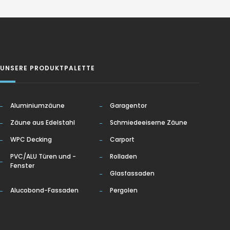
UNSERE PRODUKTPALETTE
Aluminiumzäune
Garagentor
Zäune aus Edelstahl
Schmiedeeiserne Zäune
WPC Decking
Carport
PVC/ALU Türen und -
Rolladen
Fenster
Glasfassaden
Alucobond-Fassaden
Pergolen