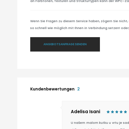
an Farbtönen, Texturen und Strukturtypen kann der WPC-Z
Wenn Sie Fragen zu diesem Service haben, zögern Sie nicht,
so schnell wie möglich mit Ihnen in Verbindung setzen! oder,
ANGEBOTSANFRAGE SENDEN
Kundenbewertungen
2
Adelisa Isani
U našem malom kutku u vrtu je sada 