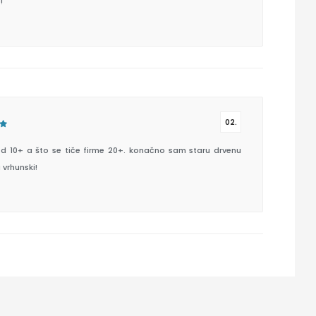
!
02.
od 10+ a što se tiče firme 20+. konačno sam staru drvenu
vrhunski!