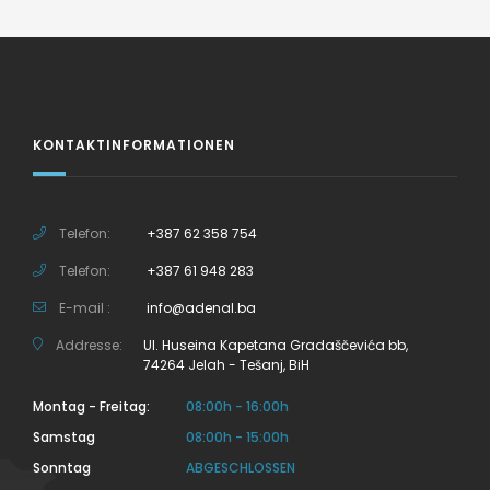
KONTAKTINFORMATIONEN
Telefon:
+387 62 358 754
Telefon:
+387 61 948 283
E-mail :
info@adenal.ba
Addresse:
Ul. Huseina Kapetana Gradaščevića bb,
74264 Jelah - Tešanj, BiH
Montag - Freitag:
08:00h - 16:00h
Samstag
08:00h - 15:00h
Sonntag
ABGESCHLOSSEN