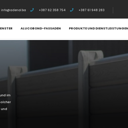
info@adenal.ba
+387 62 358 754
+387 61 948 283
FENSTER
ALUCOBOND-FASSADEN
PRODUKTE UND DIENSTLEISTUNGE
 und im
solcher
 und