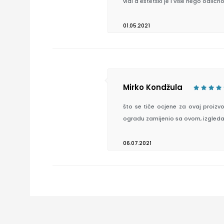
vidi a estetski je i više nego odlično
01.05.2021
Mirko Kondžula
što se tiče ocjene za ovaj proizv
ogradu zamijenio sa ovom, izgleda 
06.07.2021