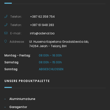
Telefon:
+387 62 358 754
Telefon:
+387 61 948 283
E-mail :
info@adenal.ba
Addresse:
Ul. Huseina Kapetana Gradaščevića bb,
74264 Jelah - Tešanj, BiH
Montag - Freitag:
08:00h - 16:00h
Samstag
08:00h - 15:00h
Sonntag
ABGESCHLOSSEN
UNSERE PRODUKTPALETTE
Aluminiumzäune
Garagentor