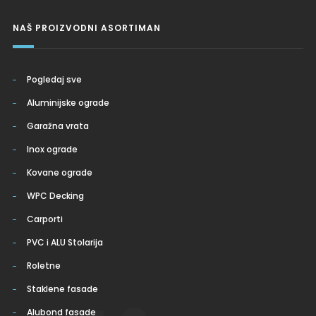
NAŠ PROIZVODNI ASORTIMAN
Pogledaj sve
Aluminijske ograde
Garažna vrata
Inox ograde
Kovane ograde
WPC Decking
Carporti
PVC i ALU Stolarija
Roletne
Staklene fasade
Alubond fasade