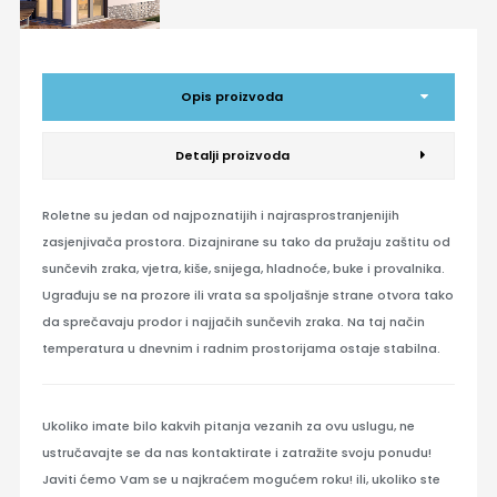
Opis proizvoda
Detalji proizvoda
Roletne su jedan od najpoznatijih i najrasprostranjenijih
zasjenjivača prostora. Dizajnirane su tako da pružaju zaštitu od
sunčevih zraka, vjetra, kiše, snijega, hladnoće, buke i provalnika.
Ugrađuju se na prozore ili vrata sa spoljašnje strane otvora tako
da sprečavaju prodor i najjačih sunčevih zraka. Na taj način
temperatura u dnevnim i radnim prostorijama ostaje stabilna.
Ukoliko imate bilo kakvih pitanja vezanih za ovu uslugu, ne
ustručavajte se da nas kontaktirate i zatražite svoju ponudu!
Javiti ćemo Vam se u najkraćem mogućem roku! ili, ukoliko ste