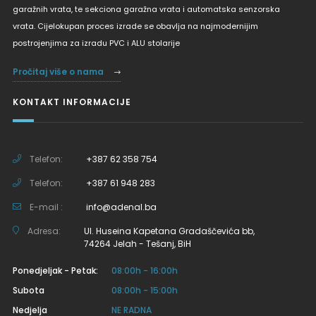
garažnih vrata, te sekciona garažna vrata i automatska senzorska
vrata. Cijelokupan proces izrade se obavlja na najmodernijim
postrojenjima za izradu PVC i ALU stolarije
Pročitaj više o nama
KONTAKT INFORMACIJE
Telefon:
+387 62 358 754
Telefon:
+387 61 948 283
E-mail :
info@adenal.ba
Adresa:
Ul. Huseina Kapetana Gradaščevića bb,
74264 Jelah - Tešanj, BiH
Ponedjeljak - Petak:
08:00h - 16:00h
Subota
08:00h - 15:00h
Nedjelja
NE RADNA