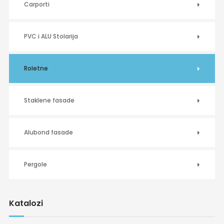
Carporti
PVC i ALU Stolarija
Roletne
Staklene fasade
Alubond fasade
Pergole
Katalozi