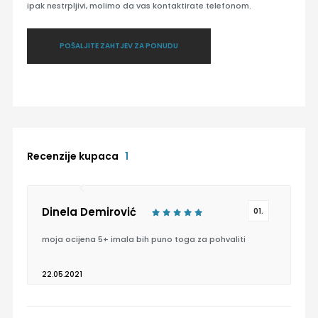
ipak nestrpljivi, molimo da vas kontaktirate telefonom.
POŠALJITE ZAHTJEV ZA PONUDU
Recenzije kupaca
1
Dinela Demirović
01.
moja ocijena 5+ imala bih puno toga za pohvaliti
22.05.2021