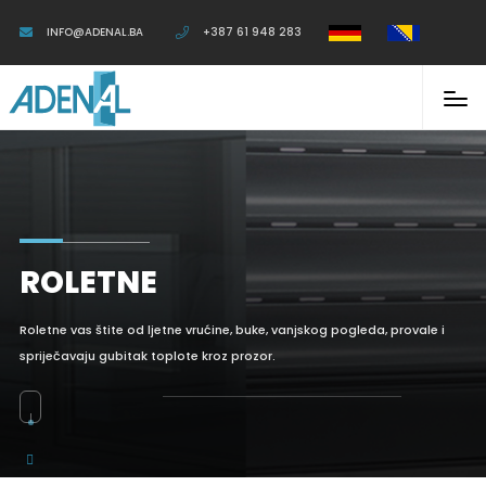
INFO@ADENAL.BA
+387 61 948 283
ROLETNE
Roletne vas štite od ljetne vrućine, buke, vanjskog pogleda, provale i
spriječavaju gubitak toplote kroz prozor.