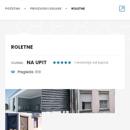
POČETNA
PROIZVODI I USLUGE
ROLETNE
ROLETNE
NA UPIT
1 recenzija od kupca
CIJENA:
Pregleda:
818